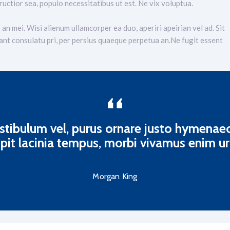
ructior sea, populo necessitatibus ut est. Ne vix voluptua.
an mei. Wisi alienum ullamcorper ea duo, aperiri apeirian vel ad. Sit
tant consulatu pri, per persius quaeque perpetua an.Ne fugit essent
estibulum vel, purus ornare justo hymena
cipit lacinia tempus, morbi vivamus enim u
Morgan King