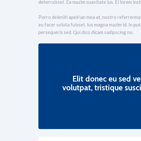
deterruisset. Ea mazim suavitate ius. Ei lorem inst
Porro deleniti apeirian mea at, nostro referrentur 
eu facer soluta fuisset. Ius magna mazim id. In pu
persequeris sed. Qui dico dicam sadipscing no.
Elit donec eu sed v
volutpat, tristique sus