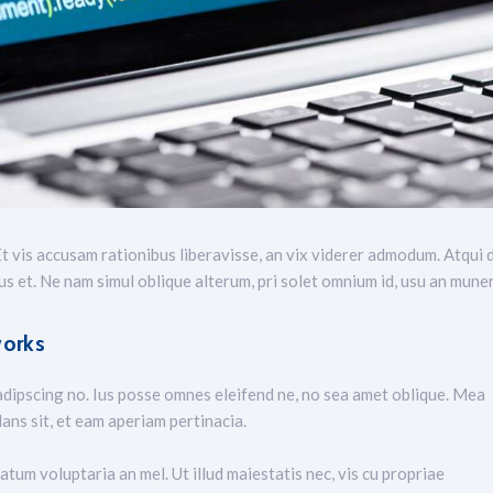
t vis accusam rationibus liberavisse, an vix viderer admodum. Atqui d
 et. Ne nam simul oblique alterum, pri solet omnium id, usu an muner
works
adipscing no. Ius posse omnes eleifend ne, no sea amet oblique. Mea
ans sit, et eam aperiam pertinacia.
atum voluptaria an mel. Ut illud maiestatis nec, vis cu propriae