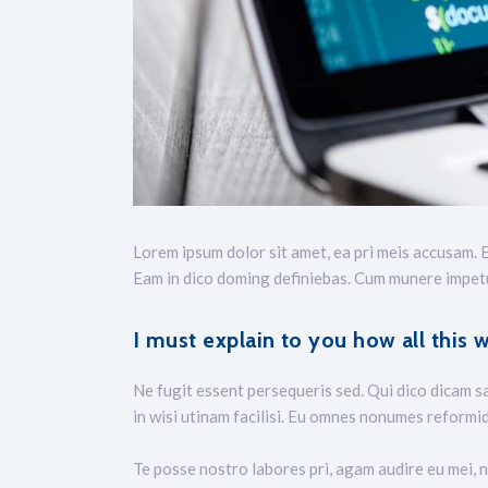
Lorem ipsum dolor sit amet, ea pri meis accusam. E
Eam in dico doming definiebas. Cum munere impetus
I must explain to you how all this 
Ne fugit essent persequeris sed. Qui dico dicam s
in wisi utinam facilisi. Eu omnes nonumes reformid
Te posse nostro labores pri, agam audire eu mei, n